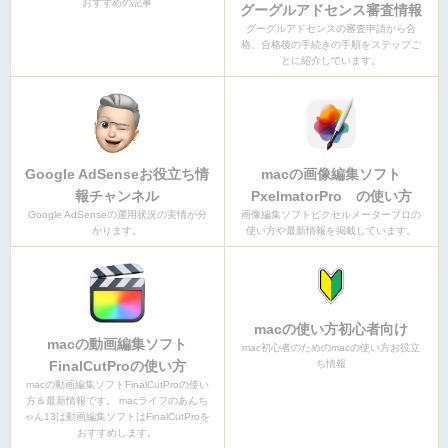
おすすめの記事
グーグルアドセンス審査情報
グーグルアドセンスの審査申請から合
格、合格後の手続きの手順をステップご
とに紹介しています。
Google AdSenseお役立ち情
macの画像編集ソフト
報チャンネル
PxelmatorPro の使い方
Google AdSenseの運用状況の実情が分
画像編集ソフトピクセルメータープロの
かります。
使い方や最新情報を掲載しています。
macの使い方初心者向け
macの動画編集ソフト
mac初心者のためのmacの使い方お役立
FinalCutProの使い方
ち情報
macの動画編集ソフトFinalCutProの使い
方＆最新情報です。 macライフのあんち
ゃん13は動画編集ソフトはFinalCutProを
おすすめします。