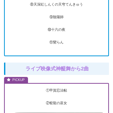
⑧天深紅しんくの天穹てんきゅう
⑨陰陽師
⑩十六の夜
⑪鸞らん
ライブ映像式神醍舞から2曲
①甲賀忍法帖
②蛟龍の巫女