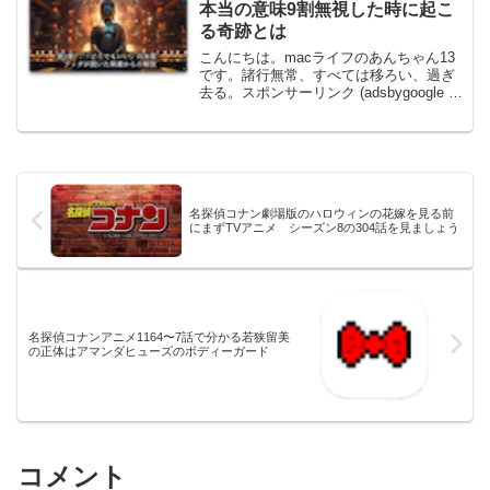
本当の意味9割無視した時に起こ
る奇跡とは
こんにちは。macライフのあんちゃん13
です。諸行無常、すべては移ろい、過ぎ
去る。スポンサーリンク (adsbygoogle =
window.adsbygoogle || []).push({});諸法無
我、あらゆるすべてのものは自分のも...
名探偵コナン劇場版のハロウィンの花嫁を見る前
にまずTVアニメ シーズン8の304話を見ましょう
名探偵コナンアニメ1164〜7話で分かる若狭留美
の正体はアマンダヒューズのボディーガード
コメント