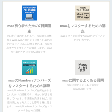
mac初心者のための7日間講
macをマスターするための講
座
座
mac初心者のあるあるで、mac固有の機
macを使うのに重要なmacのアプリとそ
能をWindowsと同じように使うための設
の使い方です。
定方法 ここにある記事を見れば、mac初
心者がつまずくことが解決します。 mac
初心者のために有益な講座です。
macのNumbersナンバーズ
macに関するよくある質問
macに関するよくある質問で
をマスターするための講座
（macFAQ）です。
macのNumbersナンバーズを何も分から
ない人向けの講座です。 細かい解説も充
実しています。本講座を受講すれば、基
礎知識はもちろんのこと応用も身に付き
ます。 macのNumbersナンバーズをマス
ターするための講座