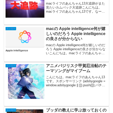
macライフのあんちゃん13大追跡がまた
見たいカムバック大追跡こんにちは。
macライフのあんちゃん13です。なーん
で。大追跡をテレビで再放送してくれな
いんだろう。【解説】港町・横浜を舞台
に、県警直轄の特殊捜査チーム「遊撃捜
査班」の活躍を描い...
macの Apple intelligence何が嬉
エッセー
しいのだろう Apple intelligence
の良さが分からない
macの Apple intelligence何が嬉しいのだ
ろう Apple intelligenceの良さが分からな
いこんにちは。macライフのあんちゃん
13です。スポンサーリンク (adsbygoogle
= window.adsbyg...
アニメバジリスク甲賀忍法帖のテ
エッセー
ーマソングがマイブーム
こんにちは。macライフのあんちゃん13
です。スポンサーリンク (adsbygoogle =
window.adsbygoogle || []).push({});パチス
ロの名機「甲賀忍法帖バジリスク絆」出
玉も爆発って気で、BGMの曲によっ...
ブッダの教えに学ぶ放っておくの
エッセー