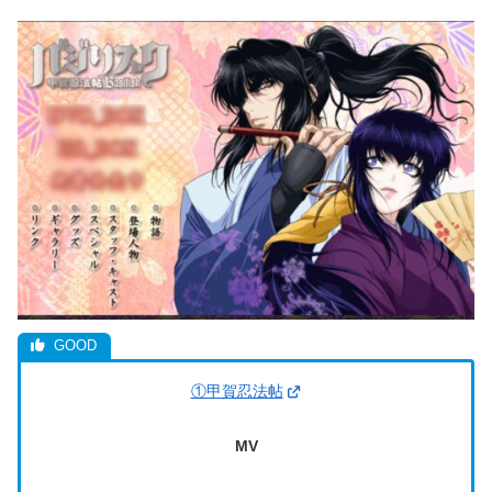
①甲賀忍法帖
MV