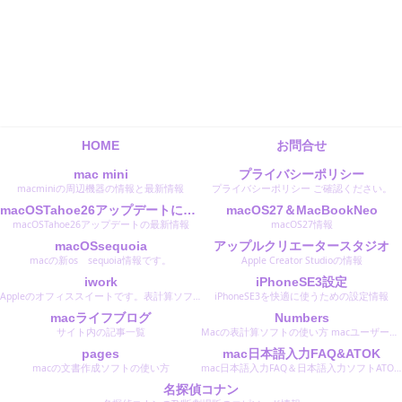
HOME
お問合せ
mac mini
プライバシーポリシー
macminiの周辺機器の情報と最新情報
プライバシーポリシー ご確認ください。
macOSTahoe26アップデートに関する最新情報
macOS27＆MacBookNeo
macOSTahoe26アップデートの最新情報
macOS27情報
macOSsequoia
アップルクリエータースタジオ
macの新os sequoia情報です。
Apple Creator Studioの情報
iwork
iPhoneSE3設定
Appleのオフィススイートです。表計算ソフトのNumbersナンバーズ文書作成ソフトのPagesページズスライド作成のKeyNoteキーノートです。 Microsoftのオフィスと同等のソフトです。
iPhoneSE3を快適に使うための設定情報
macライフブログ
Numbers
サイト内の記事一覧
Macの表計算ソフトの使い方 macユーザーは無料で使えます。 使い易くおすすめのソフトです。
pages
mac日本語入力FAQ&ATOK
macの文書作成ソフトの使い方
mac日本語入力FAQ＆日本語入力ソフトATOKエイトクの設定と使い方
名探偵コナン