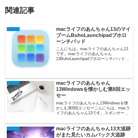
関連記事
macライフのあんちゃん13のマイ
エッセー
ブームBuhoLaunchipadブホロ
ーンチパッド
こんにちは。macライフのあんちゃん13
です。macライフのあんちゃん
13BuhoLaunchpadブホローンチパッドが
マイブームになりました。あんちゃん13
ですBuho Launchpadブホローンチパッド
is the best❗Buh...
macライフのあんちゃん
エッセー
13Windowsを懐かしむ第8回エッ
セー
macライフのあんちゃん13Windowsを懐
かしむ第8回エッセーこんにちは。macラ
イフのあんちゃん13です。スポンサーリ
ンク (adsbygoogle = window.adsbygoogle
|| []).push({});MacBo...
macライフのあんちゃん13大追跡
エッセー
がまた見たいカムバック大追跡