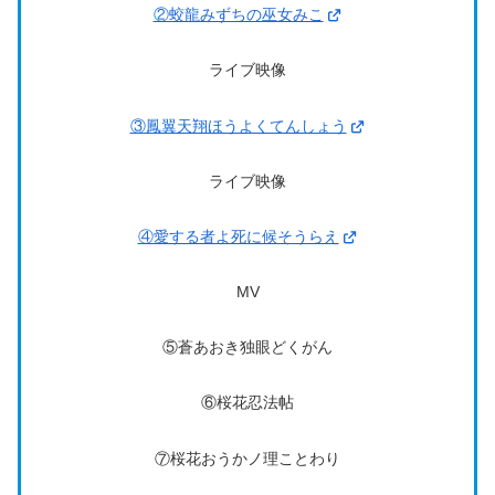
②蛟龍みずちの巫女みこ
ライブ映像
③鳳翼天翔ほうよくてんしょう
ライブ映像
④愛する者よ死に候そうらえ
MV
⑤蒼あおき独眼どくがん
⑥桜花忍法帖
⑦桜花おうかノ理ことわり