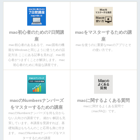
mac初心者のための7日間講
macをマスターするための講
座
座
mac初心者のあるあるで、mac固有の機
macを使うのに重要なmacのアプリとそ
能をWindowsと同じように使うための設
の使い方です。
定方法 ここにある記事を見れば、mac初
心者がつまずくことが解決します。 mac
初心者のために有益な講座です。
macのNumbersナンバーズ
macに関するよくある質問
macに関するよくある質問で
をマスターするための講座
（macFAQ）です。
macのNumbersナンバーズを何も分から
ない人向けの講座です。 細かい解説も充
実しています。本講座を受講すれば、基
礎知識はもちろんのこと応用も身に付き
ます。 macのNumbersナンバーズをマス
ターするための講座