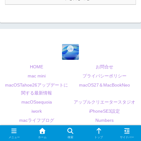
HOME
お問合せ
mac mini
プライバシーポリシー
macOSTahoe26アップデートに
macOS27＆MacBookNeo
関する最新情報
macOSsequoia
アップルクリエータースタジオ
iwork
iPhoneSE3設定
macライフブログ
Numbers
pages
mac日本語入力FAQ&ATOK
メニュー
ホーム
検索
トップ
サイドバー
名探偵コナン