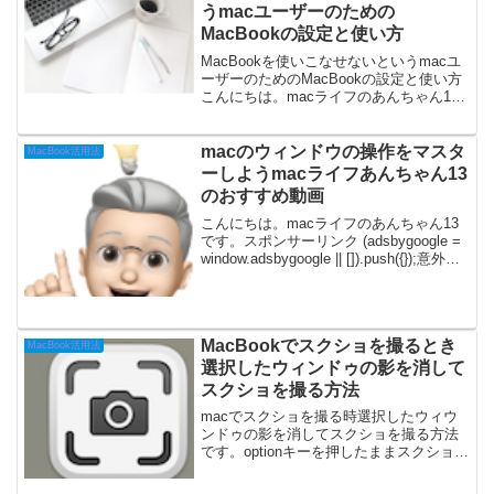
うmacユーザーのための
MacBookの設定と使い方
MacBookを使いこなせないというmacユ
ーザーのためのMacBookの設定と使い方
こんにちは。macライフのあんちゃん13
です。MacBookを使いこなすために、押
さえておきたい設定と使い方です。せっ
かくMacBook加担だから色々使い...
macのウィンドウの操作をマスタ
MacBook活用法
ーしようmacライフあんちゃん13
のおすすめ動画
こんにちは。macライフのあんちゃん13
です。スポンサーリンク (adsbygoogle =
window.adsbygoogle || []).push({});意外と
知らない「macのウィンドウの操作」で
す。この動画を見れば、macがさ...
MacBookでスクショを撮るとき
MacBook活用法
選択したウィンドゥの影を消して
スクショを撮る方法
macでスクショを撮る時選択したウィウ
ンドゥの影を消してスクショを撮る方法
です。optionキーを押したままスクショす
れば影は消えます。