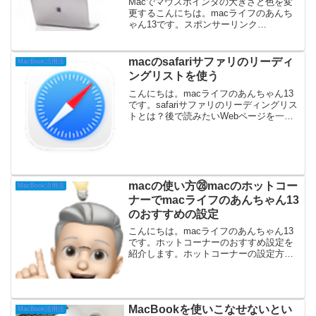
Macでマウスポインタの大きさと色を変
更するこんにちは。macライフのあんち
ゃん13です。スポンサーリンク
(adsbygoogle = window.adsbygoogle ||
[]).push({});Macのマウスカーソルは初期
設定...
macのsafariサファリのリーディ
MacBook活用法
ングリストを使う
こんにちは。macライフのあんちゃん13
です。safariサファリのリーディングリス
トとは？後で読みたいWebページを一時
保存しておく機能ページをデバイス内に
保存するため、飛行機内や地下鉄など電
波の届かないオフライン環境でも記事を
閲覧できる...
macの使い方㉘macのホットコー
MacBook活用法
ナーでmacライフのあんちゃん13
のおすすめの設定
こんにちは。macライフのあんちゃん13
です。ホットコーナーのおすすめ設定を
紹介します。ホットコーナーの設定方法
メニュー＞システム設定＞デスクトップ
とDock右側を下までスクロールします。
ホットコーナーのボタンをクリックしま
す。右下、左下、...
MacBookを使いこなせないとい
MacBook活用法