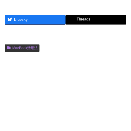
Threads
Bluesky
MacBook活用法