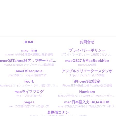
HOME
お問合せ
mac mini
プライバシーポリシー
macminiの周辺機器の情報と最新情報
プライバシーポリシー ご確認ください。
macOSTahoe26アップデートに関する最新情報
macOS27＆MacBookNeo
macOSTahoe26アップデートの最新情報
macOS27情報
macOSsequoia
アップルクリエータースタジオ
macの新os sequoia情報です。
Apple Creator Studioの情報
iwork
iPhoneSE3設定
Appleのオフィススイートです。表計算ソフトのNumbersナンバーズ文書作成ソフトのPagesページズスライド作成のKeyNoteキーノートです。 Microsoftのオフィスと同等のソフトです。
iPhoneSE3を快適に使うための設定情報
macライフブログ
Numbers
サイト内の記事一覧
Macの表計算ソフトの使い方 macユーザーは無料で使えます。 使い易くおすすめのソフトです。
pages
mac日本語入力FAQ&ATOK
macの文書作成ソフトの使い方
mac日本語入力FAQ＆日本語入力ソフトATOKエイトクの設定と使い方
名探偵コナン