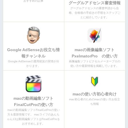
おすすめの記事
グーグルアドセンス審査情報
グーグルアドセンスの審査申請から合
格、合格後の手続きの手順をステップご
とに紹介しています。
Google AdSenseお役立ち情
macの画像編集ソフト
報チャンネル
PxelmatorPro の使い方
Google AdSenseの運用状況の実情が分
画像編集ソフトピクセルメータープロの
かります。
使い方や最新情報を掲載しています。
macの使い方初心者向け
macの動画編集ソフト
mac初心者のためのmacの使い方お役立
FinalCutProの使い方
ち情報
macの動画編集ソフトFinalCutProの使い
方＆最新情報です。 macライフのあんち
ゃん13は動画編集ソフトはFinalCutProを
おすすめします。