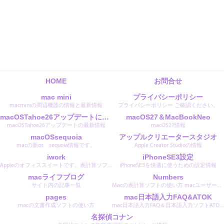
HOME
お問合せ
mac mini
プライバシーポリシー
macminiの周辺機器の情報と最新情報
プライバシーポリシー ご確認ください。
macOSTahoe26アップデートに関する最新情報
macOS27＆MacBookNeo
macOSTahoe26アップデートの最新情報
macOS27情報
macOSsequoia
アップルクリエータースタジオ
macの新os sequoia情報です。
Apple Creator Studioの情報
iwork
iPhoneSE3設定
Appleのオフィススイートです。表計算ソフトのNumbersナンバーズ文書作成ソフトのPagesページズスライド作成のKeyNoteキーノートです。 Microsoftのオフィスと同等のソフトです。
iPhoneSE3を快適に使うための設定情報
macライフブログ
Numbers
サイト内の記事一覧
Macの表計算ソフトの使い方 macユーザーは無料で使えます。 使い易くおすすめのソフトです。
pages
mac日本語入力FAQ&ATOK
macの文書作成ソフトの使い方
mac日本語入力FAQ＆日本語入力ソフトATOKエイトクの設定と使い方
名探偵コナン