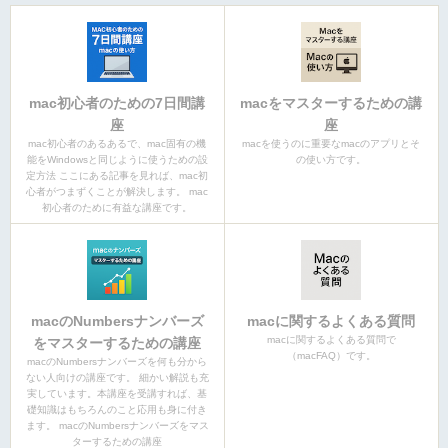
mac初心者のための7日間講
macをマスターするための講
座
座
mac初心者のあるあるで、mac固有の機
macを使うのに重要なmacのアプリとそ
能をWindowsと同じように使うための設
の使い方です。
定方法 ここにある記事を見れば、mac初
心者がつまずくことが解決します。 mac
初心者のために有益な講座です。
macのNumbersナンバーズ
macに関するよくある質問
macに関するよくある質問で
をマスターするための講座
（macFAQ）です。
macのNumbersナンバーズを何も分から
ない人向けの講座です。 細かい解説も充
実しています。本講座を受講すれば、基
礎知識はもちろんのこと応用も身に付き
ます。 macのNumbersナンバーズをマス
ターするための講座