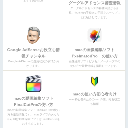
おすすめの記事
グーグルアドセンス審査情報
グーグルアドセンスの審査申請から合
格、合格後の手続きの手順をステップご
とに紹介しています。
Google AdSenseお役立ち情
macの画像編集ソフト
報チャンネル
PxelmatorPro の使い方
Google AdSenseの運用状況の実情が分
画像編集ソフトピクセルメータープロの
かります。
使い方や最新情報を掲載しています。
macの使い方初心者向け
macの動画編集ソフト
mac初心者のためのmacの使い方お役立
FinalCutProの使い方
ち情報
macの動画編集ソフトFinalCutProの使い
方＆最新情報です。 macライフのあんち
ゃん13は動画編集ソフトはFinalCutProを
おすすめします。