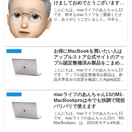
けましておめでとうございます
2026年今年もよろしくお願いし
こんにちは。macライフのあんちゃん13
ます
です。昨年もmacライフをご愛顧くださ
り、ありがとうございました。今年も有
益な情報を発信していけるようサイト運
営していきますので、今年もよろしくお
願いします。2025年のトピックMacBook
でblu...
お得にMacBookを買いたい人は
macライフ
アップルストア公式サイトのアッ
プル認定整備済み製品をこまめに
チェックしよう
こんにちは。macライフのあんちゃん13
です。アップル認定整備済み製品は、新
品水準並みの品質を確認したApple認定製
品です。販売前に 厳しい品質基準 に沿っ
た整備を実施しています。Appleの1年間
の特別保証書 この操作により新しいウイ
macライフのあんちゃん13のM1-
macライフ
ン...
MacBookproは今でも快調で現役
バリバリで使えます
こんにちは。macライフのあんちゃん13
です。macライフのあんちゃん13の「M1-
MacBookpro」は、2021年モデル4年経ち
ますが、最新のmacOSTahoe26にアプデ