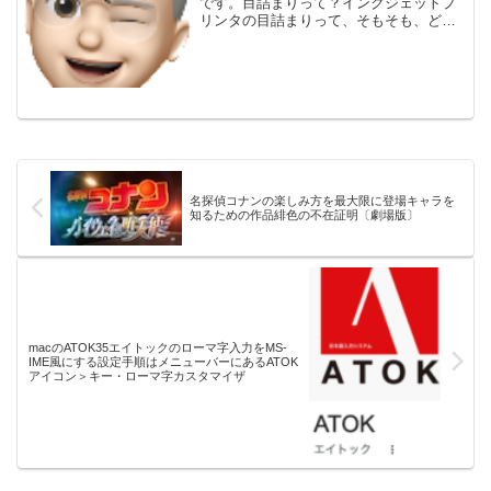
です。目詰まりって？インクジェットプ
リンタの目詰まりって、そもそも、どん
な状態？文字がところどころかすれた
り、グラデーションがきれいに印刷され
ない。縦筋がでる。黒がグレーっぽくな
る。などの症状が出たら...
名探偵コナンの楽しみ方を最大限に登場キャラを
知るための作品緋色の不在証明〔劇場版〕
macのATOK35エイトックのローマ字入力をMS-
IME風にする設定手順はメニューバーにあるATOK
アイコン＞キー・ローマ字カスタマイザ