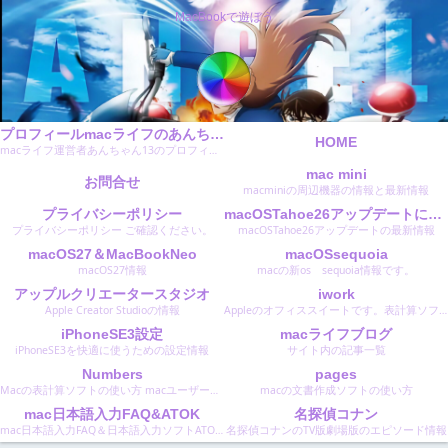
MacBookで遊ぼう
プロフィールmacライフのあんちゃん13のMacBookで遊ぼう
HOME
macライフ運営者あんちゃん13のプロフィールです。
mac mini
お問合せ
macminiの周辺機器の情報と最新情報
プライバシーポリシー
macOSTahoe26アップデートに関する最新情報
プライバシーポリシー ご確認ください。
macOSTahoe26アップデートの最新情報
macOS27＆MacBookNeo
macOSsequoia
macOS27情報
macの新os sequoia情報です。
アップルクリエータースタジオ
iwork
Apple Creator Studioの情報
Appleのオフィススイートです。表計算ソフトのNumbersナンバーズ文書作成ソフトのPagesページズスライド作成のKeyNoteキーノートです。 Microsoftのオフィスと同等のソフトです。
iPhoneSE3設定
macライフブログ
iPhoneSE3を快適に使うための設定情報
サイト内の記事一覧
Numbers
pages
Macの表計算ソフトの使い方 macユーザーは無料で使えます。 使い易くおすすめのソフトです。
macの文書作成ソフトの使い方
mac日本語入力FAQ&ATOK
名探偵コナン
mac日本語入力FAQ＆日本語入力ソフトATOKエイトクの設定と使い方
名探偵コナンのTV版劇場版のエピソード情報