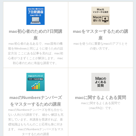
mac初心者のための7日間講
macをマスターするための講
座
座
mac初心者のあるあるで、mac固有の機
macを使うのに重要なmacのアプリとそ
能をWindowsと同じように使うための設
の使い方です。
定方法 ここにある記事を見れば、mac初
心者がつまずくことが解決します。 mac
初心者のために有益な講座です。
macのNumbersナンバーズ
macに関するよくある質問
macに関するよくある質問で
をマスターするための講座
（macFAQ）です。
macのNumbersナンバーズを何も分から
ない人向けの講座です。 細かい解説も充
実しています。本講座を受講すれば、基
礎知識はもちろんのこと応用も身に付き
ます。 macのNumbersナンバーズをマス
ターするための講座