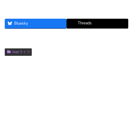
Threads
Bluesky
macライフ