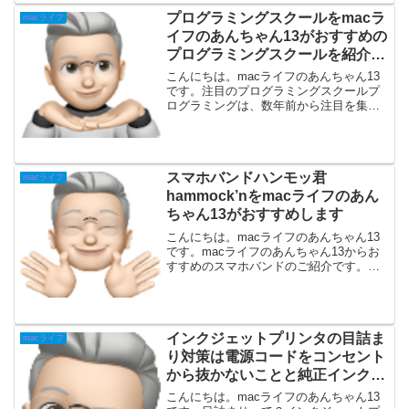
しても現役バリバリ快適に使えていま
す。買い換えも早くて2〜3...
プログラミングスクールをmacラ
macライフ
イフのあんちゃん13がおすすめの
プログラミングスクールを紹介し
ます
こんにちは。macライフのあんちゃん13
です。注目のプログラミングスクールプ
ログラミングは、数年前から注目を集め
ています。プログラミングを身につける
ことができたら、サラリーマンのように
毎日会社の事務所に通勤することなく、
自宅でプログラミング...
スマホバンドハンモッ君
macライフ
hammock’nをmacライフのあん
ちゃん13がおすすめします
こんにちは。macライフのあんちゃん13
です。macライフのあんちゃん13からお
すすめのスマホバンドのご紹介です。ス
ポンサーリンク (adsbygoogle =
window.adsbygoogle || []).push({});長時間
の...
インクジェットプリンタの目詰ま
macライフ
り対策は電源コードをコンセント
から抜かないことと純正インクを
使うこと
こんにちは。macライフのあんちゃん13