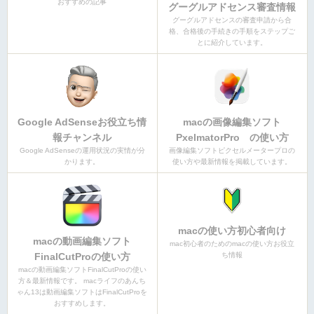
おすすめの記事
グーグルアドセンス審査情報
グーグルアドセンスの審査申請から合
格、合格後の手続きの手順をステップご
とに紹介しています。
Google AdSenseお役立ち情
macの画像編集ソフト
報チャンネル
PxelmatorPro の使い方
Google AdSenseの運用状況の実情が分
画像編集ソフトピクセルメータープロの
かります。
使い方や最新情報を掲載しています。
macの使い方初心者向け
macの動画編集ソフト
mac初心者のためのmacの使い方お役立
FinalCutProの使い方
ち情報
macの動画編集ソフトFinalCutProの使い
方＆最新情報です。 macライフのあんち
ゃん13は動画編集ソフトはFinalCutProを
おすすめします。