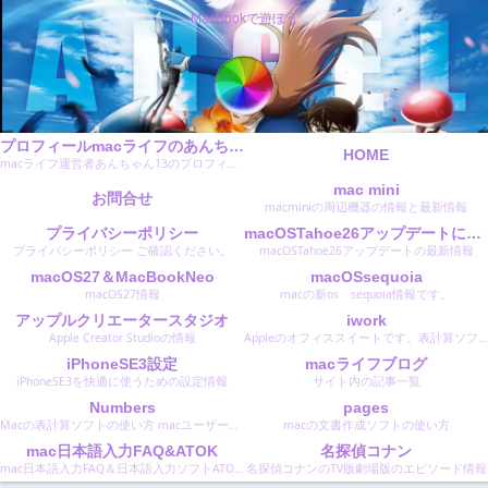
MacBookで遊ぼう
プロフィールmacライフのあんちゃん13のMacBookで遊ぼう
HOME
macライフ運営者あんちゃん13のプロフィールです。
mac mini
お問合せ
macminiの周辺機器の情報と最新情報
プライバシーポリシー
macOSTahoe26アップデートに関する最新情報
プライバシーポリシー ご確認ください。
macOSTahoe26アップデートの最新情報
macOS27＆MacBookNeo
macOSsequoia
macOS27情報
macの新os sequoia情報です。
アップルクリエータースタジオ
iwork
Apple Creator Studioの情報
Appleのオフィススイートです。表計算ソフトのNumbersナンバーズ文書作成ソフトのPagesページズスライド作成のKeyNoteキーノートです。 Microsoftのオフィスと同等のソフトです。
iPhoneSE3設定
macライフブログ
iPhoneSE3を快適に使うための設定情報
サイト内の記事一覧
Numbers
pages
Macの表計算ソフトの使い方 macユーザーは無料で使えます。 使い易くおすすめのソフトです。
macの文書作成ソフトの使い方
mac日本語入力FAQ&ATOK
名探偵コナン
mac日本語入力FAQ＆日本語入力ソフトATOKエイトクの設定と使い方
名探偵コナンのTV版劇場版のエピソード情報