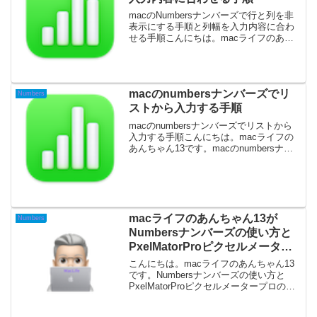
macのNumbersナンバーズで行と列を非
表示にする手順と列幅を入力内容に合わ
せる手順こんにちは。macライフのあん
ちゃん13です。macのNumbersナンバー
ズで行と列を非表示にする手順と列幅を
入力内容に合わせる手順です。macの
Nu...
macのnumbersナンバーズでリ
Numbers
ストから入力する手順
macのnumbersナンバーズでリストから
入力する手順こんにちは。macライフの
あんちゃん13です。macのnumbersナン
バーズでリストから入力する手順です。
リストから選択して入力したいことたく
さんあります。仕事だったらアンケート
家計...
macライフのあんちゃん13が
Numbers
Numbersナンバーズの使い方と
PxelMatorProピクセルメーター
プロの使い方を厳選
こんにちは。macライフのあんちゃん13
です。Numbersナンバーズの使い方と
PxelMatorProピクセルメータープロの使
い方です。macライフのあんちゃん13が
Numbersナンバーズの使い方と