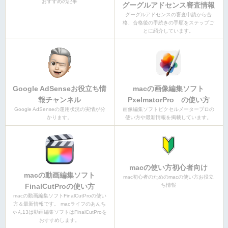
おすすめの記事
グーグルアドセンス審査情報
グーグルアドセンスの審査申請から合
格、合格後の手続きの手順をステップご
とに紹介しています。
Google AdSenseお役立ち情
macの画像編集ソフト
報チャンネル
PxelmatorPro の使い方
Google AdSenseの運用状況の実情が分
画像編集ソフトピクセルメータープロの
かります。
使い方や最新情報を掲載しています。
macの使い方初心者向け
macの動画編集ソフト
mac初心者のためのmacの使い方お役立
FinalCutProの使い方
ち情報
macの動画編集ソフトFinalCutProの使い
方＆最新情報です。 macライフのあんち
ゃん13は動画編集ソフトはFinalCutProを
おすすめします。