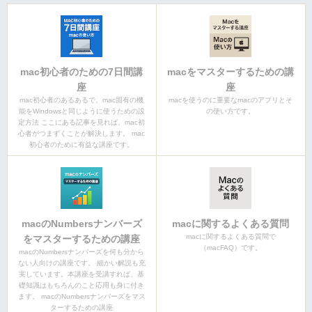
mac初心者のための7日間講
macをマスターするための講
座
座
mac初心者のあるあるで、mac固有の機
macを使うのに重要なmacのアプリとそ
能をWindowsと同じように使うための設
の使い方です。
定方法 ここにある記事を見れば、mac初
心者がつまずくことが解決します。 mac
初心者のために有益な講座です。
macのNumbersナンバーズ
macに関するよくある質問
macに関するよくある質問で
をマスターするための講座
（macFAQ）です。
macのNumbersナンバーズを何も分から
ない人向けの講座です。 細かい解説も充
実しています。本講座を受講すれば、基
礎知識はもちろんのこと応用も身に付き
ます。 macのNumbersナンバーズをマス
ターするための講座