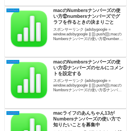
PxelMatorProピクセルメータ...
macのNumbersナンバーズの使
Numbers
い方⑫numbersナンバーズでグ
ラフを作るときの決まりごと
スポンサーリンク (adsbygoogle =
window.adsbygoogle || []).push({});macの
Numbersナンバーズの使い方⑫numbers
ナンバーズでグラフを作るときの決まり
ごとnumbersナンバーズの...
macのNumbsrsナンバーズの使
Numbers
い方⑤ナンバーズのセルにコメン
トを設定する
スポンサーリンク (adsbygoogle =
window.adsbygoogle || []).push({});macの
Numbsrsナンバーズの使い方⑤ナンバー
ズのセルにコメントを設定するこんにち
は。macライフのあんちゃん13です...
macライフのあんちゃん13が
Numbers
Numbersナンバーズの使い方で
知りたいことを募集中