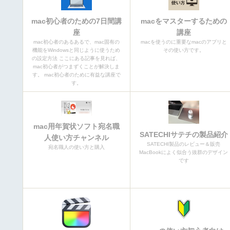
mac初心者のための7日間講
macをマスターするための
座
講座
mac初心者のあるあるで、mac固有の
macを使うのに重要なmacのアプリと
機能をWindowsと同じように使うため
その使い方です。
の設定方法 ここにある記事を見れば、
mac初心者がつまずくことが解決しま
す。 mac初心者のために有益な講座で
す。
mac用年賀状ソフト宛名職
SATECHIサテチの製品紹介
人使い方チャンネル
SATECHI製品のレビュー＆販売
宛名職人の使い方と購入
MacBookによく似合う抜群のデザイン
です