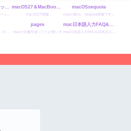
macOSTahoe26アップデートに関する最新情報
macOS27＆MacBookNeo
macOSsequoia
macOSTahoe26アップデートの最新情報
macOS27情報
macの新os sequoia情報です。
pages
mac日本語入力FAQ&ATOK
Macの表計算ソフトの使い方 macユーザーは無料で使えます。 使い易くおすすめのソフトです。
macの文書作成ソフトの使い方
mac日本語入力FAQ＆日本語入力ソフトATOKエイトクの設定と使い方