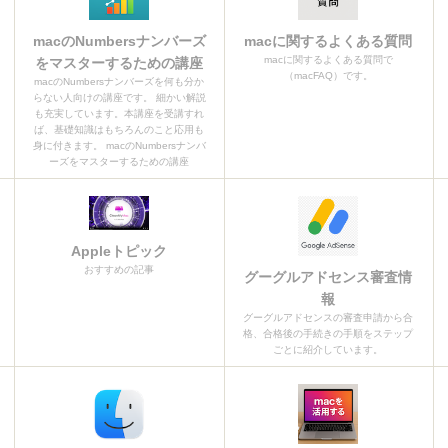
macのNumbersナンバーズ
macに関するよくある質問
macに関するよくある質問で
をマスターするための講座
（macFAQ）です。
macのNumbersナンバーズを何も分か
らない人向けの講座です。 細かい解説
も充実しています。本講座を受講すれ
ば、基礎知識はもちろんのこと応用も
身に付きます。 macのNumbersナンバ
ーズをマスターするための講座
Appleトピック
おすすめの記事
グーグルアドセンス審査情
報
グーグルアドセンスの審査申請から合
格、合格後の手続きの手順をステップ
ごとに紹介しています。