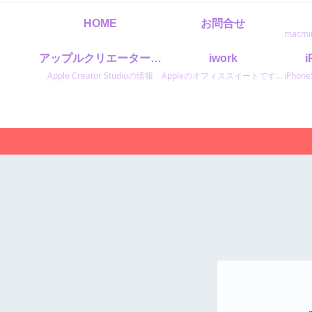
HOME
お問合せ
アップルクリエータースタジオ
iwork
Apple Creator Studioの情報
Appleのオフィススイートです。表計算ソフトのNumbersナンバーズ文書作成ソフトのPagesページズスライド作成のKeyNoteキーノートです。 Microsoftのオフィスと同等のソフトです。