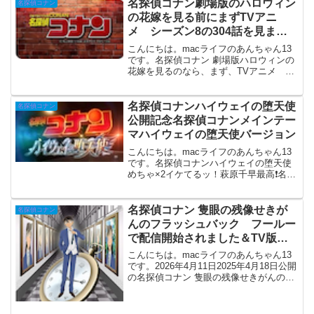
中で流れるMISIAさんが歌うラストダン
名探偵コナン劇場版のハロウィン
名探偵コナン
スあなたとが...
の花嫁を見る前にまずTVアニ
メ シーズン8の304話を見まし
ょう
こんにちは。macライフのあんちゃん13
です。名探偵コナン 劇場版ハロウィンの
花嫁を見るのなら、まず、TVアニメ シ
ーズン8の304話揺れる警視庁1200万人の
人質を見てから見ると爆弾と松田甚平こ
のとが分かり易いです。関連記事名探偵
名探偵コナンハイウェイの堕天使
名探偵コナン
コナン劇...
公開記念名探偵コナンメインテー
マハイウェイの堕天使バージョン
こんにちは。macライフのあんちゃん13
です。名探偵コナンハイウェイの堕天使
めちゃ×2イケてるッ！萩原千早最高❗名探
偵コナン メインテーマ (ハイウェイの堕
天使ヴァージョン)横浜流星さん・【特
集】劇場版最新作『名探偵コナン ハイウ
名探偵コナン 隻眼の残像せきが
名探偵コナン
ェイの堕天...
んのフラッシュバック フールー
で配信開始されました＆TV版萩
原千速登場回
こんにちは。macライフのあんちゃん13
です。2026年4月11日2025年4月18日公開
の名探偵コナン 隻眼の残像せきがんのフ
ラッシュバックフールーで配信開始され
ました。とある銃撃事件と、長野県警の
警部が捜査中に雪崩に巻き込まれた事件