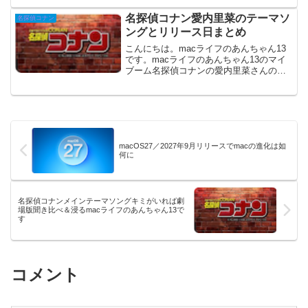
が関...
名探偵コナン愛内里菜のテーマソ
名探偵コナン
ングとリリース日まとめ
こんにちは。macライフのあんちゃん13
です。macライフのあんちゃん13のマイ
ブーム名探偵コナンの愛内里菜さんのテ
ーマソングがマイブームです。名探偵コ
ナンの愛内里菜さんのテーマソングとリ
リース日をまとめました。リリース日曲
名テレビアニメま...
macOS27／2027年9月リリースでmacの進化は如
何に
名探偵コナンメインテーマソングキミがいれば劇
場版聞き比べ＆浸るmacライフのあんちゃん13で
す
コメント