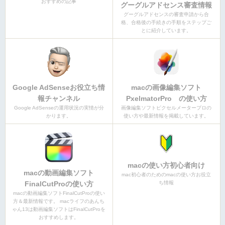
おすすめの記事
グーグルアドセンス審査情報
グーグルアドセンスの審査申請から合
格、合格後の手続きの手順をステップご
とに紹介しています。
Google AdSenseお役立ち情
macの画像編集ソフト
報チャンネル
PxelmatorPro の使い方
Google AdSenseの運用状況の実情が分
画像編集ソフトピクセルメータープロの
かります。
使い方や最新情報を掲載しています。
macの使い方初心者向け
macの動画編集ソフト
mac初心者のためのmacの使い方お役立
FinalCutProの使い方
ち情報
macの動画編集ソフトFinalCutProの使い
方＆最新情報です。 macライフのあんち
ゃん13は動画編集ソフトはFinalCutProを
おすすめします。