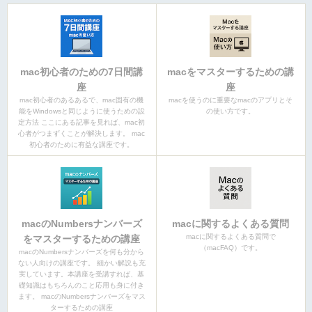
mac初心者のための7日間講
macをマスターするための講
座
座
mac初心者のあるあるで、mac固有の機
macを使うのに重要なmacのアプリとそ
能をWindowsと同じように使うための設
の使い方です。
定方法 ここにある記事を見れば、mac初
心者がつまずくことが解決します。 mac
初心者のために有益な講座です。
macのNumbersナンバーズ
macに関するよくある質問
macに関するよくある質問で
をマスターするための講座
（macFAQ）です。
macのNumbersナンバーズを何も分から
ない人向けの講座です。 細かい解説も充
実しています。本講座を受講すれば、基
礎知識はもちろんのこと応用も身に付き
ます。 macのNumbersナンバーズをマス
ターするための講座