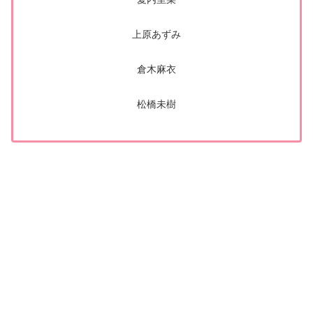
上原あずみ
倉木麻衣
松橋未樹