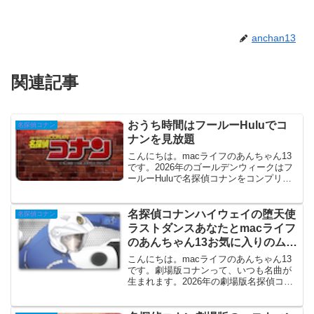
anchan13
関連記事
おうち時間はフールーHuluでコ
名探偵コナン
ナンを見放題
こんにちは。macライフのあんちゃん13
です。2026年のゴールデンウィークはフ
ールーHuluで名探偵コナンをコンプリー
トしよう。フールーならTV版全話・劇場
版28作品全話配信しています。お家時間
で名探偵コナンをコンプリートあり。名
名探偵コナンハイウェイの堕天使
名探偵コナン
探偵コナ...
ラストダンスあなたとmacライフ
のあんちゃん13お気に入りのムー
ビー
こんにちは。macライフのあんちゃん13
です。劇場版コナンって、いつも名曲が
生まれます。2026年の劇場版名探偵コナ
ンはハイウェイの堕天使「萩原千速」が
ヒロインです。その萩原千速が活躍する