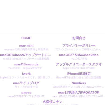
HOME
お問合せ
mac mini
プライバシーポリシー
macminiの周辺機器の情報と最新情報
プライバシーポリシー ご確認ください。
macOSTahoe26アップデートに関する最新情報
macOS27＆MacBookNeo
macOSTahoe26アップデートの最新情報
macOS27情報
macOSsequoia
アップルクリエータースタジオ
macの新os sequoia情報です。
Apple Creator Studioの情報
iwork
iPhoneSE3設定
Appleのオフィススイートです。表計算ソフトのNumbersナンバーズ文書作成ソフトのPagesページズスライド作成のKeyNoteキーノートです。 Microsoftのオフィスと同等のソフトです。
iPhoneSE3を快適に使うための設定情報
macライフブログ
Numbers
サイト内の記事一覧
Macの表計算ソフトの使い方 macユーザーは無料で使えます。 使い易くおすすめのソフトです。
pages
mac日本語入力FAQ&ATOK
macの文書作成ソフトの使い方
mac日本語入力FAQ＆日本語入力ソフトATOKエイトクの設定と使い方
名探偵コナン