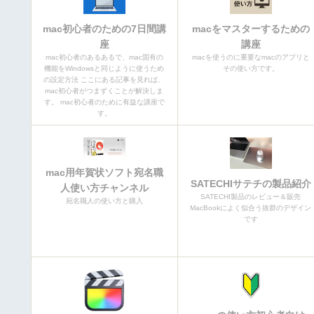
mac初心者のための7日間講
macをマスターするための
座
講座
mac初心者のあるあるで、mac固有の
macを使うのに重要なmacのアプリと
機能をWindowsと同じように使うため
その使い方です。
の設定方法 ここにある記事を見れば、
mac初心者がつまずくことが解決しま
す。 mac初心者のために有益な講座で
す。
mac用年賀状ソフト宛名職
SATECHIサテチの製品紹介
人使い方チャンネル
SATECHI製品のレビュー＆販売
宛名職人の使い方と購入
MacBookによく似合う抜群のデザイン
です