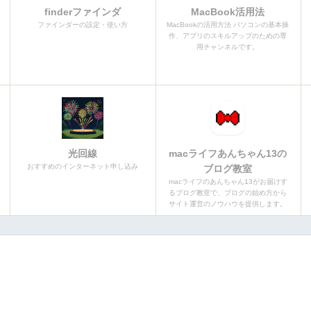
finderファインダ
MacBook活用法
ファインダーの設定・使い方
MacBookの活用方法 パソコンの基本操
作、アプリのスキルアップのための専
用チャンネルです。
光回線
macライフあんちゃん13の
おすすめのインターネット申し込み
ブログ教室
macライフのあんちゃん13がお届けす
るブログ教室で、ブログの始め方から
サイト運営のノウハウを提供します。