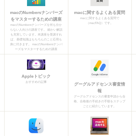
macのNumbersナンバーズ
macに関するよくある質問
macに関するよくある質問で
をマスターするための講座
（macFAQ）です。
macのNumbersナンバーズを何も分か
らない人向けの講座です。 細かい解説
も充実しています。本講座を受講すれ
ば、基礎知識はもちろんのこと応用も
身に付きます。 macのNumbersナンバ
ーズをマスターするための講座
Appleトピック
おすすめの記事
グーグルアドセンス審査情
報
グーグルアドセンスの審査申請から合
格、合格後の手続きの手順をステップ
ごとに紹介しています。