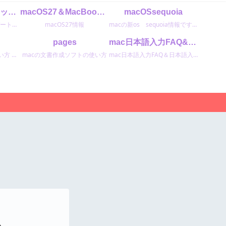
macOSTahoe26アップデートに関する最新情報
macOS27＆MacBookNeo
macOSsequoia
macOSTahoe26アップデートの最新情報
macOS27情報
macの新os sequoia情報です。
pages
mac日本語入力FAQ&ATOK
Macの表計算ソフトの使い方 macユーザーは無料で使えます。 使い易くおすすめのソフトです。
macの文書作成ソフトの使い方
mac日本語入力FAQ＆日本語入力ソフトATOKエイトクの設定と使い方