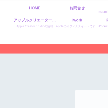
HOME
お問合せ
アップルクリエータースタジオ
iwork
Apple Creator Studioの情報
Appleのオフィススイートです。表計算ソフトのNumbersナンバーズ文書作成ソフトのPagesページズスライド作成のKeyNoteキーノートです。 Microsoftのオフィスと同等のソフトです。